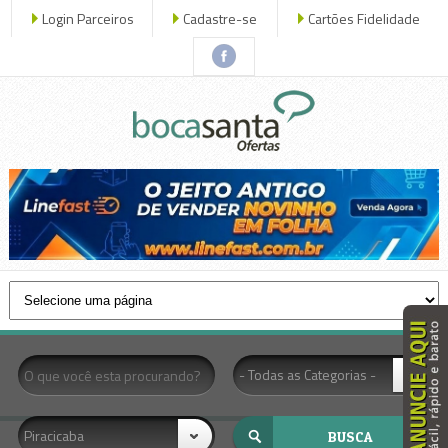
Login Parceiros
Cadastre-se
Cartões Fidelidade
x fech
- Todas as Categorias -
Piracicaba