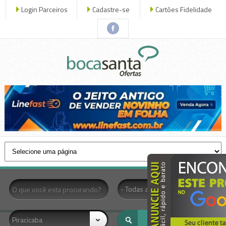
Login Parceiros
Cadastre-se
Cartões Fidelidade
x fechar
- Todas as Categorias -
Piracicaba