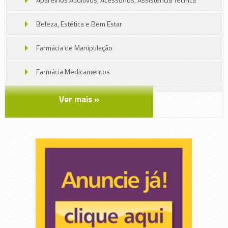
Beleza, Estética e Bem Estar
Farmácia de Manipulação
Farmácia Medicamentos
Oticas, Jóias e Relojoarias
Ver mais »
Perfumaria e Cosméticos
Produtos eróticos