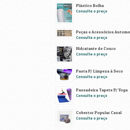
Arte e Artesanato
Plástico Bolha
Consulte o preço
Decoração
Embalagens e descartáveis
Peças e Acessórios Automo
Consulte o preço
Ferragens e Ferramentas
Hidratante de Couro
Consulte o preço
Jardinagem
Limpeza
Pasta P/ Limpeza à Seco
Consulte o preço
Manutenção em geral
Passadeira Tapete P/ Yoga
Consulte o preço
Máquinas , Chaves e Ferrament
Material de Construção
Cobertor Popular Casal
Consulte o preço
Material Elétrico