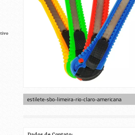
tivo
estilete-sbo-limeira-rio-claro-americana
as
Dados de Contato: