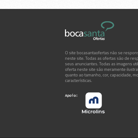
O site bocasantaofertas não se respons
neste site. Todas as ofertas são de res
seus anunciantes. Todas as imagens uti
oferta neste site são meramente ilustr
quanto ao tamanho, cor, capacidade, mo
características.