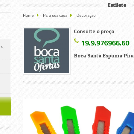
Estilete
Home
Para sua casa
Decoração
Consulte o preço
19.9.976966.60
ro,
Boca Santa Espuma Pira