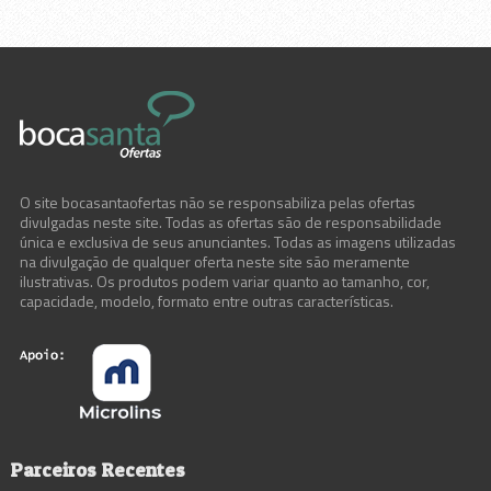
Material de Construção
Material Elétrico
Material Hidráulico
Móveis e Decoração
O site bocasantaofertas não se responsabiliza pelas ofertas
Olaria
divulgadas neste site. Todas as ofertas são de responsabilidade
única e exclusiva de seus anunciantes. Todas as imagens utilizadas
na divulgação de qualquer oferta neste site são meramente
Olaria2
ilustrativas. Os produtos podem variar quanto ao tamanho, cor,
capacidade, modelo, formato entre outras características.
Tintas
Utilidades Domésticas e Presentes
Parceiros Recentes