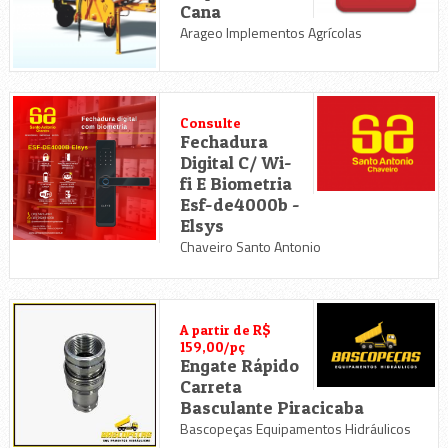
Cana
Arageo Implementos Agrícolas
Consulte
Fechadura
Digital C/ Wi-
fi E Biometria
Esf-de4000b -
Elsys
Chaveiro Santo Antonio
A partir de R$
159,00/pç
Engate Rápido
Carreta
Basculante Piracicaba
Bascopeças Equipamentos Hidráulicos