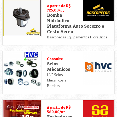
A partir de R$
725,00/pç
Bomba
Hidráulica
Plataforma Auto Socorro e
Cesto Aereo
Bascopeças Equipamentos Hidráulicos
Consulte
Selos
Mêcanicos
HVC Selos
Mecânicos e
Bombas
A partir de R$
560,00/un
Fechaduras