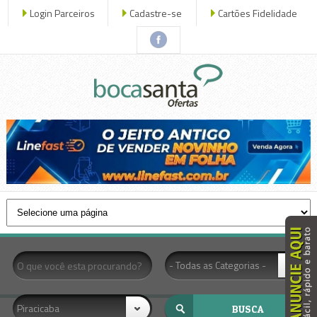
Login Parceiros
Cadastre-se
Cartões Fidelidade
x fechar
- Todas as Categorias -
Piracicaba