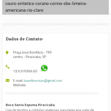
couro-sintetico-corano-corino-sbo-limeira-
americana-rio-claro
Dados de Contato:
Praça Jose Bonifácio , 799
centro - Piracicaba, SP
19.9.976966.60
E-mail:
loweltrevisan@gmail.com
Website:
Boca Santa Espuma Piracicaba
Loja de tecidos e colchões,materiais para tapeçaria,corte de