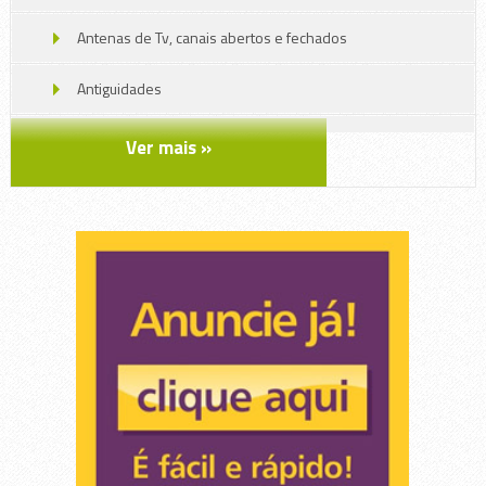
Antenas de Tv, canais abertos e fechados
Antiguidades
Ar condicionado, aquecedores e umidificadores
Ver mais »
Arte e Artesanato
Decoração
Embalagens e descartáveis
Ferragens e Ferramentas
Jardinagem
Limpeza