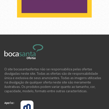
Manutenção em geral
Máquinas , Chaves e Ferramentas
Material de Construção
Material Elétrico
Material Hidráulico
Móveis e Decoração
O site bocasantaofertas não se responsabiliza pelas ofertas
Olaria
divulgadas neste site. Todas as ofertas são de responsabilidade
única e exclusiva de seus anunciantes. Todas as imagens utilizadas
na divulgação de qualquer oferta neste site são meramente
Olaria2
ilustrativas. Os produtos podem variar quanto ao tamanho, cor,
capacidade, modelo, formato entre outras características.
Tintas
Utilidades Domésticas e Presentes