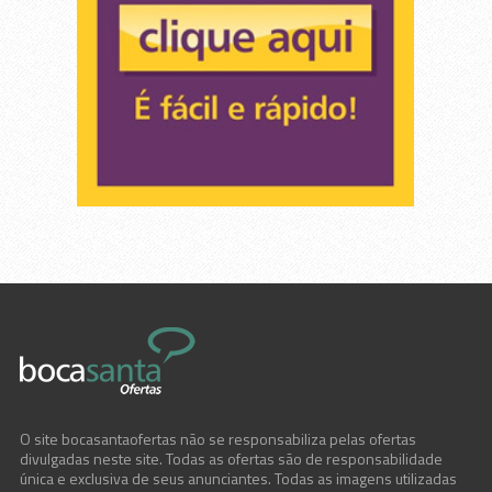
Pratos prontos e congelados
Produtos Naturais
Sem glutem
Supermercados, Açougues, Frios
O site bocasantaofertas não se responsabiliza pelas ofertas
divulgadas neste site. Todas as ofertas são de responsabilidade
única e exclusiva de seus anunciantes. Todas as imagens utilizadas