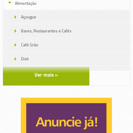
Alimentação
Açougue
Bares, Restaurantes e Cafés
Café Grão
Disk
Grãos
Ver mais »
Massas
Massas2
Padaria, confeitaria e rotisserie
Pescados , Frutos do Mar