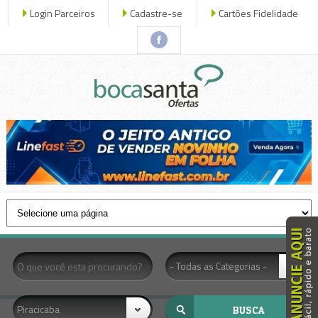
Login Parceiros
Cadastre-se
Cartões Fidelidade
x fechar
- Todas as Categorias -
Piracicaba