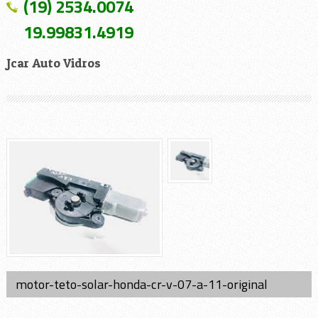
(19) 2534.0074
19.99831.4919
Jcar Auto Vidros
motor-teto-solar-honda-cr-v-07-a-11-original