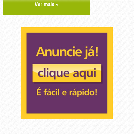
Motos
Ver mais »
Náutica
Peças Veiculos