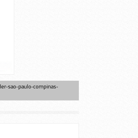
ler-sao-paulo-compinas-