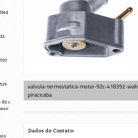
114d
112
f707
f519
valvula-termostatica-motor-92c-418392-wah
piracicaba
 82 c
omso
Dados de Contato:
nto