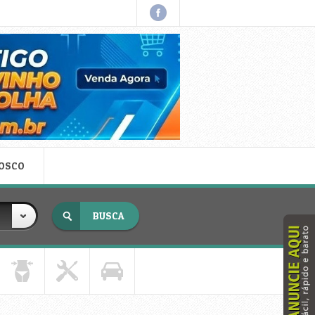
NOSCO
x fechar