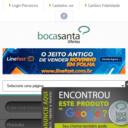
Login Parceiros
Cadastre-se
Cartões Fidelidade
x fechar
- Todas as Categorias -
Piracicaba