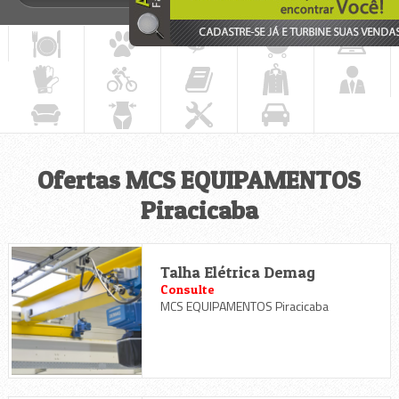
Ofertas MCS EQUIPAMENTOS
Piracicaba
Talha Elétrica Demag
Consulte
MCS EQUIPAMENTOS Piracicaba