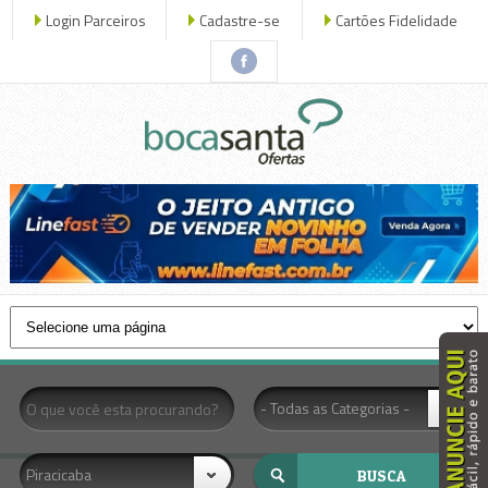
Login Parceiros
Cadastre-se
Cartões Fidelidade
x fechar
- Todas as Categorias -
Piracicaba