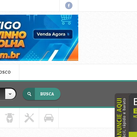
NOSCO
x fechar