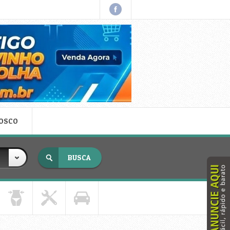
NOSCO
x fechar