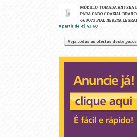
Material Hidráulico
MÓDULO TOMADA ANTENA D
PARA CABO COAXIAL BRANC
663073 PIAL NEREYA LEGRA
Móveis e Decoração
A partir de R$ 43,60
Olaria
Veja todas as ofertas deste parce
Olaria2
Tintas
Utilidades Domésticas e Presen