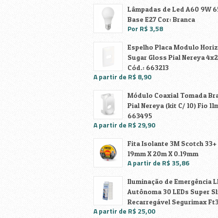
Arte e Artesanato
Lâmpadas de Led A60 9W 
Base E27 Cor: Branca
Decoração
Por R$ 3,58
Embalagens e descartáveis
Espelho Placa Modulo Horiz
Sugar Gloss Pial Nereya 4x2
Cód.: 663213
Ferragens e Ferramentas
A partir de R$ 8,90
Jardinagem
Módulo Coaxial Tomada Br
Pial Nereya (kit C/ 10) Fio 1
Limpeza
663495
A partir de R$ 29,90
Manutenção em geral
Fita Isolante 3M Scotch 33+
19mm X 20m X 0.19mm
Máquinas , Chaves e Ferrament
A partir de R$ 35,86
Iluminação de Emergência 
Material de Construção
Autônoma 30 LEDs Super S
Recarregável Segurimax Ft
Material Elétrico
A partir de R$ 25,00