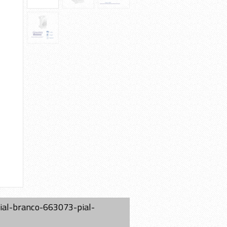
al-branco-663073-pial-