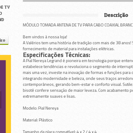
E TV
O
Descrição
ND
MÓDULO TOMADA ANTENA DE TV PARA CABO COAXIAL BRANCO
Bem vindos à nossa loja!
iro
A Valérios tem uma história de tradição com mais de 38 anos
fornecimento de material para instalações elétricas.
Especificações Técnicas:
A Pial Nereya Legrand é pioneira em tecnologia porque ente
estabelece tendências e revoluciona o segmento de interrupt
mais uma vez, investe na inovação de formas e funções para q
tes
integrando modernidade e beleza, onde seus traços arredo
contemporâneos, gerando bem-estar e conforto visual. Sutile
bisotê confere sensação de maior leveza. Com acabamento po
extremamente suaves e lisas.
Modelo: Pial Nereya
Material: Plástico
Tamanho da placa compatível: 4 x 2 / 4 x 4