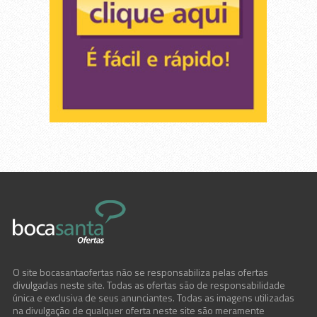
O site bocasantaofertas não se responsabiliza pelas ofertas
divulgadas neste site. Todas as ofertas são de responsabilidade
única e exclusiva de seus anunciantes. Todas as imagens utilizadas
na divulgação de qualquer oferta neste site são meramente