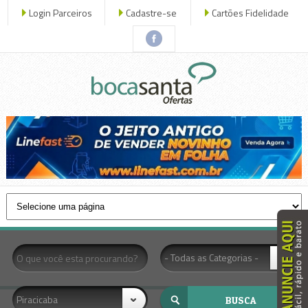
Login Parceiros
Cadastre-se
Cartões Fidelidade
x fechar
- Todas as Categorias -
Piracicaba