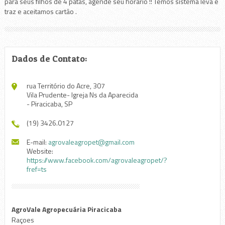
para seus filhos de 4 patas, agende seu horário !! Temos sistema leva e
traz e aceitamos cartão .
Dados de Contato:
rua Território do Acre, 307
Vila Prudente- Igreja Ns da Aparecida
- Piracicaba, SP
(19) 3426.0127
E-mail:
agrovaleagropet@gmail.com
Website:
https://www.facebook.com/agrovaleagropet/?
fref=ts
AgroVale Agropecuária Piracicaba
Raçoes