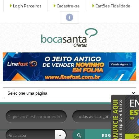
Login Parceiros
Cadastre-se
Cartões Fidelidade
x fechar
- Todas as Categorias -
Piracicaba