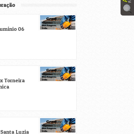
oração
lumínio 06
ex Torneira
nica
 Santa Luzia