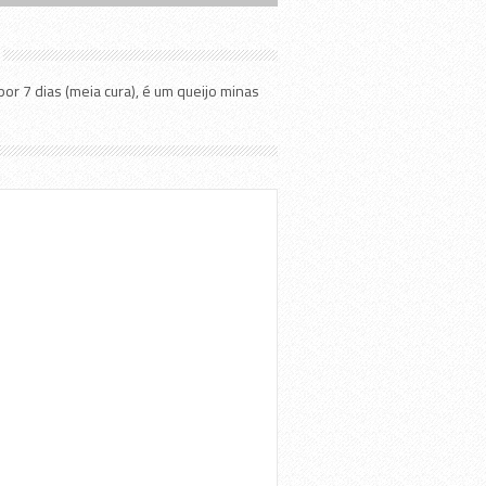
r 7 dias (meia cura), é um queijo minas