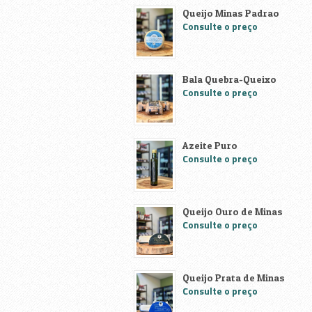
Queijo Minas Padrao
Padaria, confeitaria e rotisserie
Consulte o preço
Pescados , Frutos do Mar
Bala Quebra-Queixo
Pratos prontos e congelados
Consulte o preço
Produtos Naturais
Azeite Puro
Sem glutem
Consulte o preço
Supermercados, Açougues, Frio
Queijo Ouro de Minas
Consulte o preço
Queijo Prata de Minas
Consulte o preço