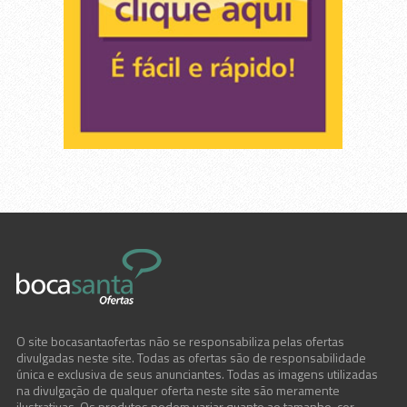
O site bocasantaofertas não se responsabiliza pelas ofertas
divulgadas neste site. Todas as ofertas são de responsabilidade
única e exclusiva de seus anunciantes. Todas as imagens utilizadas
na divulgação de qualquer oferta neste site são meramente
ilustrativas. Os produtos podem variar quanto ao tamanho, cor,