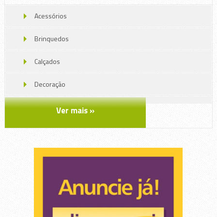
Acessórios
Brinquedos
Calçados
Decoração
Enxovais
Ver mais »
Escola, Aula.
Higiene
Móveis e decoração
Roupas