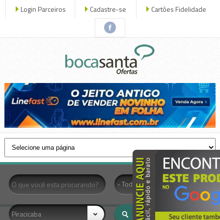
Login Parceiros
Cadastre-se
Cartões Fidelidade
x fechar
- Todas as Categorias -
Piracicaba