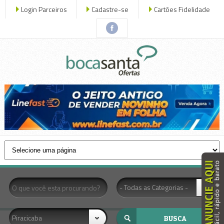
Login Parceiros
Cadastre-se
Cartões Fidelidade
x fechar
- Todas as Categorias -
Piracicaba