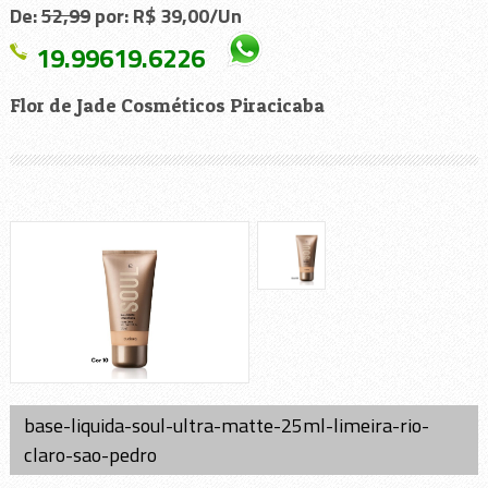
De:
52,99
por: R$ 39,00/Un
19.99619.6226
Flor de Jade Cosméticos Piracicaba
base-liquida-soul-ultra-matte-25ml-limeira-rio-
claro-sao-pedro