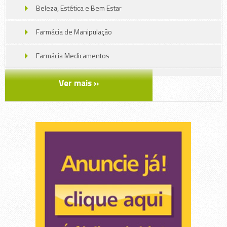
Beleza, Estética e Bem Estar
Farmácia de Manipulação
Farmácia Medicamentos
Oticas, Jóias e Relojoarias
Ver mais »
Perfumaria e Cosméticos
Produtos eróticos