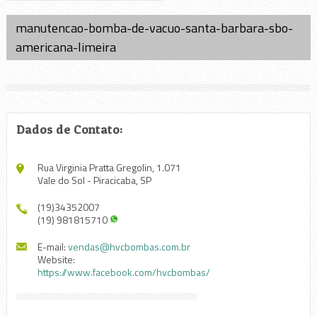
manutencao-bomba-de-vacuo-santa-barbara-sbo-
americana-limeira
Dados de Contato:
Rua Virginia Pratta Gregolin, 1.071
Vale do Sol - Piracicaba, SP
(19)34352007
(19) 981815710
E-mail:
vendas@hvcbombas.com.br
Website:
https://www.facebook.com/hvcbombas/