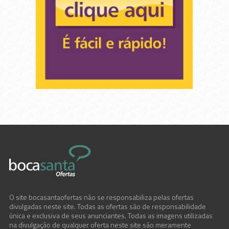
O site bocasantaofertas não se responsabiliza pelas ofertas
divulgadas neste site. Todas as ofertas são de responsabilidade
única e exclusiva de seus anunciantes. Todas as imagens utilizadas
na divulgação de qualquer oferta neste site são meramente