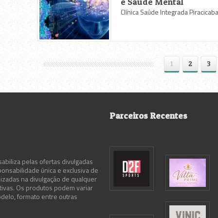
e Saúde Mental
Clínica Saúde Integrada Piracicab
1
2
3
Parceiros Recentes
abiliza pelas ofertas divulgadas
ponsabilidade única e exclusiva de
lizadas na divulgação de qualquer
ativas. Os produtos podem variar
delo, formato entre outras