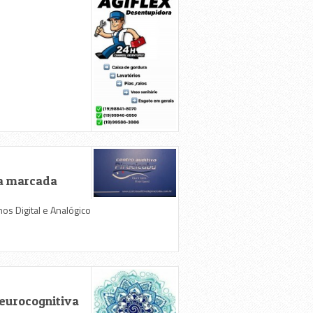
s
a marcada
hos Digital e Analógico
eurocognitiva