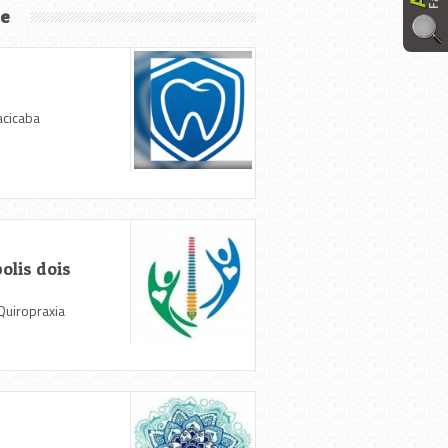
de
acicaba
olis dois
 Quiropraxia