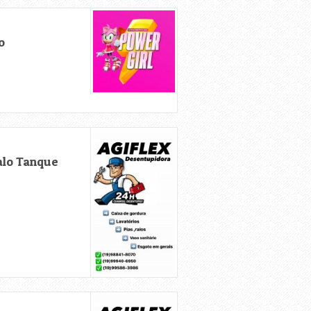
o
alo Tanque