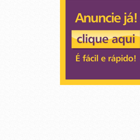
Lava Rápido , Espelhamento 3M
Lazer e Entretenimento
Padaria, confeitaria e rotisserie
Saúde