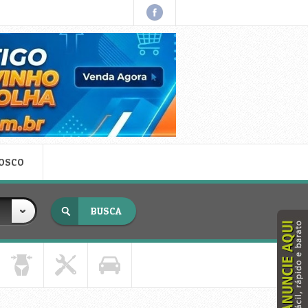
NOSCO
x fechar