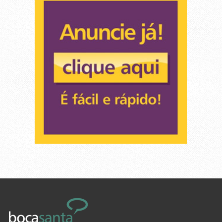
Embalagens e descartáveis
Ferragens e Ferramentas
Jardinagem
Limpeza
Manutenção em geral
Máquinas , Chaves e Ferramentas
Material de Construção
Material Elétrico
Material Hidráulico