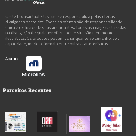
Móveis e Decoração
O site bocasantaofertas não se responsabiliza pelas ofertas
Olaria
divulgadas neste site. Todas as ofertas são de responsabilidade
única e exclusiva de seus anunciantes. Todas as imagens utilizadas
na divulgação de qualquer oferta neste site são meramente
Olaria2
ilustrativas. Os produtos podem variar quanto ao tamanho, cor,
capacidade, modelo, formato entre outras características.
Tintas
Utilidades Domésticas e Presentes
Parceiros Recentes