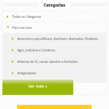
Categorias
Todas as Categorias
Para sua casa
Acessórios para Móveis, Banheiro, Aramados, Rodízios
Agro, Indústria e Comércio
Antenas de Tv, canais abertos e fechados
Antiguidades
Ar condicionado, aquecedores e umidificadores
Ver mais »
Arte e Artesanato
Decoração