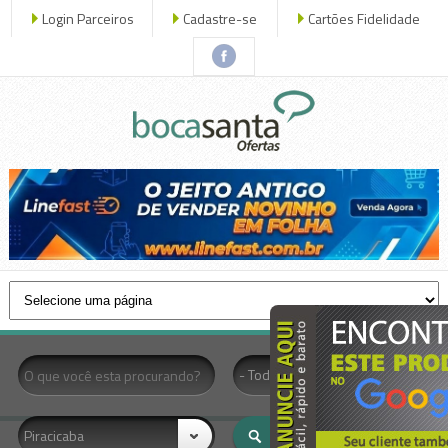
Login Parceiros
Cadastre-se
Cartões Fidelidade
x fechar
- Todas as Categorias -
Piracicaba