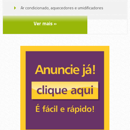
Ar condicionado, aquecedores e umidificadores
Arte e Artesanato
Ver mais »
Decoração
Embalagens e descartáveis
Ferragens e Ferramentas
Jardinagem
Limpeza
Manutenção em geral
Máquinas , Chaves e Ferramentas