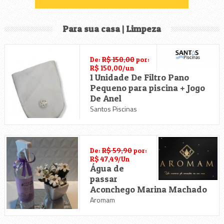
Material de Construção
Material Elétrico
Para sua casa | Limpeza
Material Hidráulico
De:
R$ 150,00
por:
R$ 150,00/un
Móveis e Decoração
1 Unidade De Filtro Pano
Pequeno para piscina + Jogo
Olaria
De Anel
Santos Piscinas
Tintas
Utilidades Domésticas e Presentes
De:
R$ 59,90
por:
R$ 47,49/Un
Água de
passar
Aconchego Marina Machado
Aromam