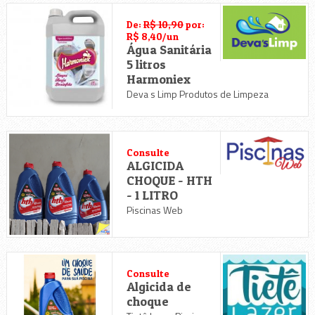
De:
R$ 10,90
por:
R$ 8,40/un
Água Sanitária
5 litros
Harmoniex
Deva s Limp Produtos de Limpeza
Consulte
ALGICIDA
CHOQUE - HTH
- 1 LITRO
Piscinas Web
Consulte
Algicida de
choque