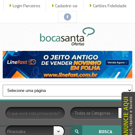
Login Parceiros
Cadastre-se
Cartões Fidelidade
x 
- Todas as Categorias -
Piracicaba