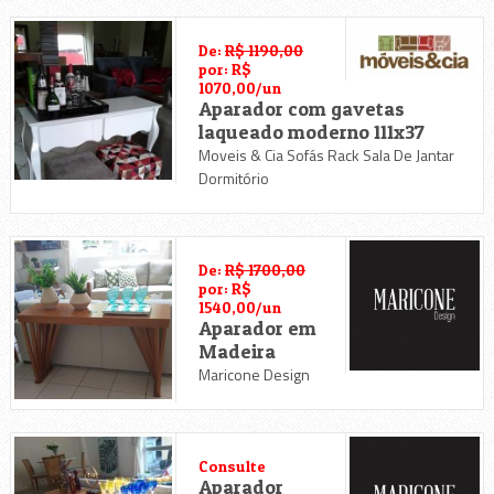
De:
R$ 1190,00
por: R$
1070,00/un
Aparador com gavetas
laqueado moderno 111x37
Moveis & Cia Sofás Rack Sala De Jantar
Dormitório
De:
R$ 1700,00
por: R$
1540,00/un
Aparador em
Madeira
Maricone Design
Consulte
Aparador