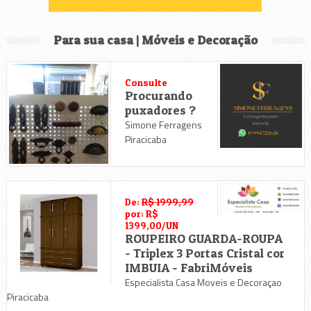
Material de Construção
Material Elétrico
Para sua casa | Móveis e Decoração
Material Hidráulico
Consulte
Procurando
Móveis e Decoração
puxadores ?
Simone Ferragens
Olaria
Piracicaba
Tintas
Utilidades Domésticas e Presentes
De:
R$ 1999,99
por: R$
1399,00/UN
ROUPEIRO GUARDA-ROUPA
- Triplex 3 Portas Cristal cor
IMBUIA - FabriMóveis
Especialista Casa Moveis e Decoraçao
Piracicaba