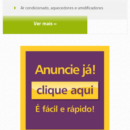
Ar condicionado, aquecedores e umidificadores
Arte e Artesanato
Ver mais »
Decoração
Embalagens e descartáveis
Ferragens e Ferramentas
Jardinagem
Limpeza
Manutenção em geral
Máquinas , Chaves e Ferramentas