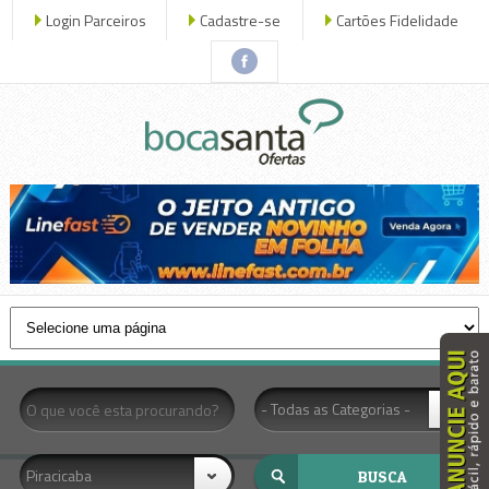
Login Parceiros
Cadastre-se
Cartões Fidelidade
x fechar
- Todas as Categorias -
Piracicaba