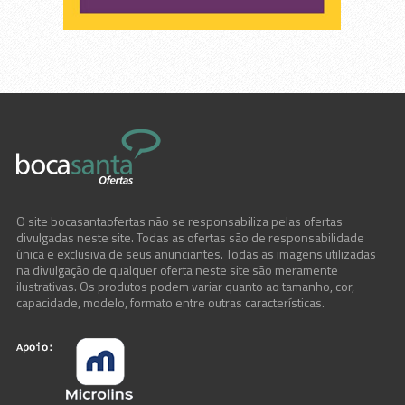
Máquinas , Chaves e Ferramentas
Material de Construção
Material Elétrico
Material Hidráulico
Móveis e Decoração
O site bocasantaofertas não se responsabiliza pelas ofertas
Olaria
divulgadas neste site. Todas as ofertas são de responsabilidade
única e exclusiva de seus anunciantes. Todas as imagens utilizadas
na divulgação de qualquer oferta neste site são meramente
Olaria2
ilustrativas. Os produtos podem variar quanto ao tamanho, cor,
capacidade, modelo, formato entre outras características.
Tintas
Utilidades Domésticas e Presentes